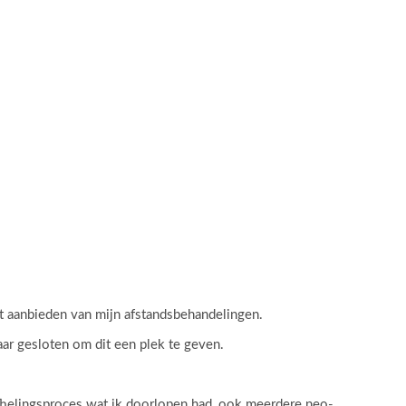
et aanbieden van mijn afstandsbehandelingen.
ar gesloten om dit een plek te geven.
fhelingsproces wat ik doorlopen had, ook meerdere neo-