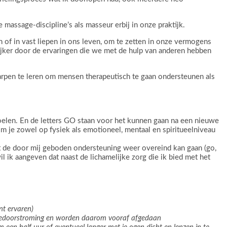
sage-discipline’s als masseur erbij in onze praktijk.
f in vast liepen in ons leven, om te zetten in onze vermogens
rijker door de ervaringen die we met de hulp van anderen hebben
harpen te leren om mensen therapeutisch te gaan ondersteunen als
oelen. En de letters GO staan voor het kunnen gaan na een nieuwe
je zowel op fysiek als emotioneel, mentaal en spiritueelniveau
t de door mij geboden ondersteuning weer overeind kan gaan (go,
 ik aangeven dat naast de lichamelijke zorg die ik bied met het
nt ervaren)
ergiedoorstroming en worden daarom vooraf afgedaan