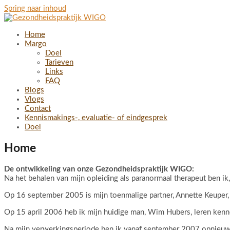
Spring naar inhoud
Home
Margo
Doel
Tarieven
Links
FAQ
Blogs
Vlogs
Contact
Kennismakings-, evaluatie- of eindgesprek
Doel
Home
De ontwikkeling van onze Gezondheidspraktijk WIGO:
Na het behalen van mijn opleiding als paranormaal therapeut ben i
Op 16 september 2005 is mijn toenmalige partner, Annette Keuper, 
Op 15 april 2006 heb ik mijn huidige man, Wim Hubers, leren kenn
Na mijn verwerkingsperiode ben ik vanaf september 2007 opnieuw b