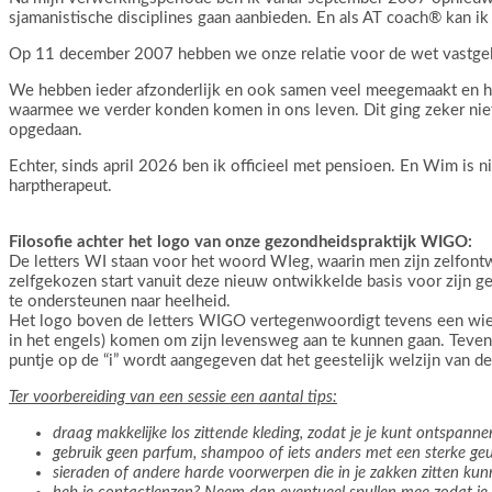
sjamanistische disciplines gaan aanbieden. En als AT coach® kan 
Op 11 december 2007 hebben we onze relatie voor de wet vastgele
We hebben ieder afzonderlijk en ook samen veel meegemaakt en heb
waarmee we verder konden komen in ons leven. Dit ging zeker niet 
opgedaan.
Echter, sinds april 2026 ben ik officieel met pensioen. En Wim is 
harptherapeut.
Filosofie achter het logo van onze gezondheidspraktijk WIGO:
De letters WI staan voor het woord WIeg, waarin men zijn zelfont
zelfgekozen start vanuit deze nieuw ontwikkelde basis voor zijn 
te ondersteunen naar heelheid.
Het logo boven de letters WIGO vertegenwoordigt tevens een wieg
in het engels) komen om zijn levensweg aan te kunnen gaan. Tevens 
puntje op de “i” wordt aangegeven dat het geestelijk welzijn van de 
Ter voorbereiding van een sessie een aantal tips:
draag makkelijke los zittende kleding, zodat je je kunt ontspan
gebruik geen parfum, shampoo of iets anders met een sterke geur
sieraden of andere harde voorwerpen die in je zakken zitten ku