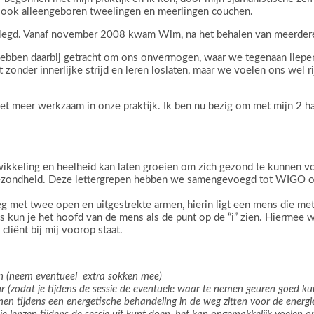
ik ook alleengeboren tweelingen en meerlingen couchen.
gd. Vanaf november 2008 kwam Wim, na het behalen van meerdere mas
ben daarbij getracht om ons onvermogen, waar we tegenaan liepen o
zonder innerlijke strijd en leren loslaten, maar we voelen ons wel 
niet meer werkzaam in onze praktijk. Ik ben nu bezig om met mijn 2 
wikkeling en heelheid kan laten groeien om zich gezond te kunnen v
gezondheid. Deze lettergrepen hebben we samengevoegd tot WIGO om 
 met twee open en uitgestrekte armen, hierin ligt een mens die me
kun je het hoofd van de mens als de punt op de “i” zien. Hiermee wil
cliënt bij mij voorop staat.
nen (neem eventueel extra sokken mee)
 (zodat je tijdens de sessie de eventuele waar te nemen geuren goed ku
nnen tijdens een energetische behandeling in de weg zitten voor de en